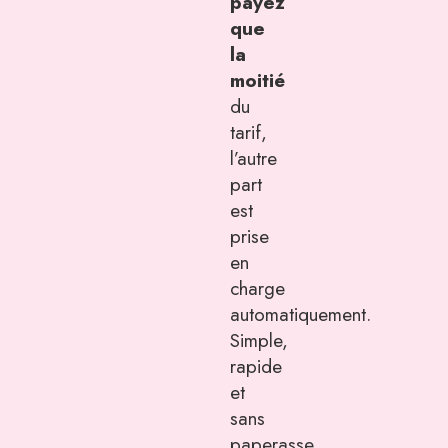
payez
que
la
moitié
du
tarif,
l’autre
part
est
prise
en
charge
automatiquement.
Simple,
rapide
et
sans
paperasse