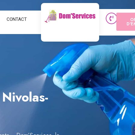
CONTACT
O
D'E
Nivolas-