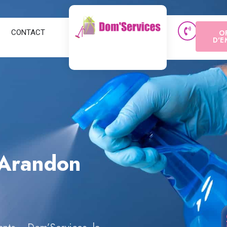
CONTACT
O
D'E
Arandon