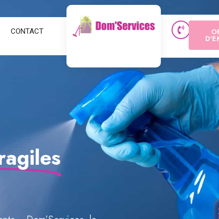
CONTACT
O
D'E
ragiles