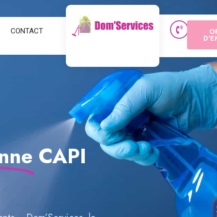
CONTACT
O
D'E
enne
CAPI