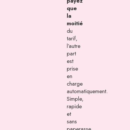
payez
que
la
moitié
du
tarif,
l’autre
part
est
prise
en
charge
automatiquement.
Simple,
rapide
et
sans
paperasse