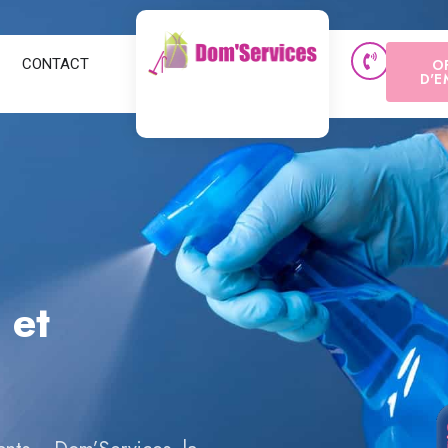
CONTACT
O
D'E
 et