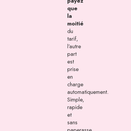
payez
que
la
moitié
du
tarif,
l’autre
part
est
prise
en
charge
automatiquement.
Simple,
rapide
et
sans
paperasse