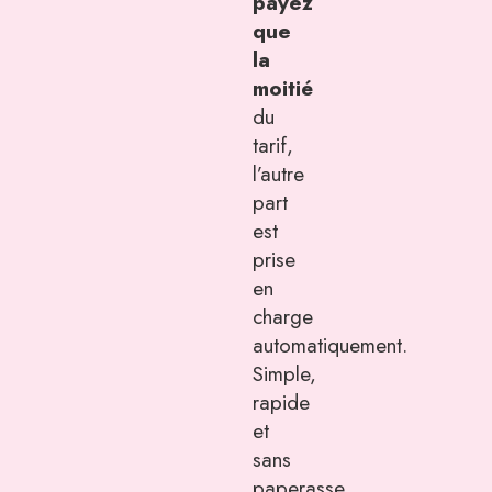
payez
que
la
moitié
du
tarif,
l’autre
part
est
prise
en
charge
automatiquement.
Simple,
rapide
et
sans
paperasse