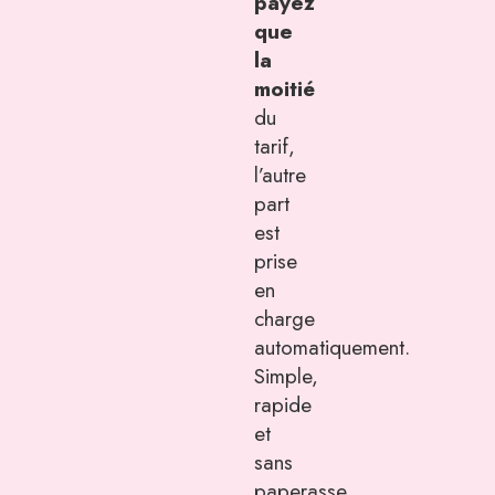
payez
que
la
moitié
du
tarif,
l’autre
part
est
prise
en
charge
automatiquement.
Simple,
rapide
et
sans
paperasse