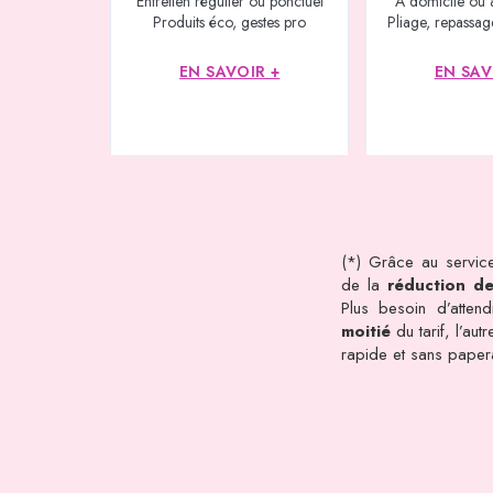
Entretien régulier ou ponctuel
À domicile ou 
Produits éco, gestes pro
Pliage, repassage
EN SAVOIR +
EN SAV
(*) Grâce au service
de la
réduction d
Plus besoin d’atten
moitié
du tarif, l’au
rapide et sans pape