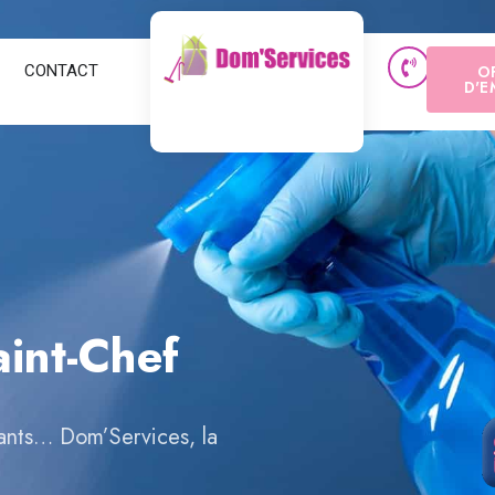
CONTACT
O
D'E
aint-Chef
fants… Dom’Services, la